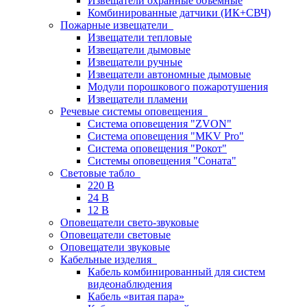
Извещатели охранные объемные
Комбинированные датчики (ИК+СВЧ)
Пожарные извещатели
Извещатели тепловые
Извещатели дымовые
Извещатели ручные
Извещатели автономные дымовые
Модули порошкового пожаротушения
Извещатели пламени
Речевые системы оповещения
Система оповещения "ZVON"
Система оповещения "MKV Pro"
Система оповещения "Рокот"
Системы оповещения "Соната"
Световые табло
220 В
24 В
12 В
Оповещатели свето-звуковые
Оповещатели световые
Оповещатели звуковые
Кабельные изделия
Кабель комбинированный для систем
видеонаблюдения
Кабель «витая пара»