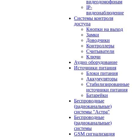
видеодомофонам
IP-
видеонаблюдение
Системы контроля
доступа
Кнопки на выход
Замки
Доводчики
Контроллеры
Считыватели
Ключи
Аудио оборудование
Источники питания
Блоки питания
Аккумуляторы
Стабилизированные
источники питания
Батарейки
Беспроводные
(радиоканальные)
системы "Астра"
Беспроводные
(радиоканальные)
системы
GSM сигнализация