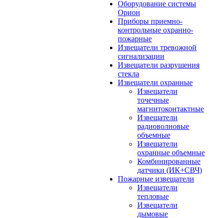
Оборудование системы
Орион
Приборы приемно-
контрольные охранно-
пожарные
Извещатели тревожной
сигнализации
Извещатели разрушения
стекла
Извещатели охранные
Извещатели
точечные
магнитоконтактные
Извещатели
радиоволновые
объемные
Извещатели
охранные объемные
Комбинированные
датчики (ИК+СВЧ)
Пожарные извещатели
Извещатели
тепловые
Извещатели
дымовые