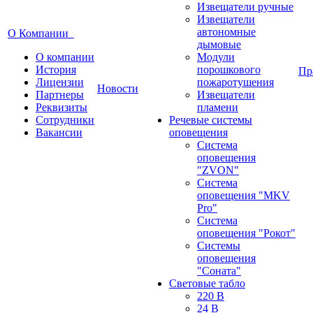
Извещатели ручные
Извещатели
автономные
О Компании
дымовые
О компании
Модули
История
порошкового
Пр
Лицензии
пожаротушения
Новости
Партнеры
Извещатели
Реквизиты
пламени
Сотрудники
Речевые системы
Вакансии
оповещения
Система
оповещения
"ZVON"
Система
оповещения "MKV
Pro"
Система
оповещения "Рокот"
Системы
оповещения
"Соната"
Световые табло
220 В
24 В