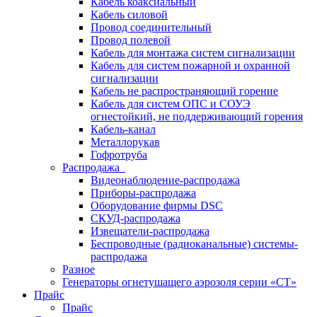
Кабель коаксиальный
Кабель силовой
Провод соединительный
Провод полевой
Кабель для монтажа систем сигнализации
Кабель для систем пожарной и охранной
сигнализации
Кабель не распространяющий горение
Кабель для систем ОПС и СОУЭ
огнестойкий, не поддерживающий горения
Кабель-канал
Металлорукав
Гофротруба
Распродажа
Видеонаблюдение-распродажа
Приборы-распродажа
Оборудование фирмы DSC
СКУД-распродажа
Извещатели-распродажа
Беспроводные (радиоканальные) системы-
распродажа
Разное
Генераторы огнетушащего аэрозоля серии «СТ»
Прайс
Прайс