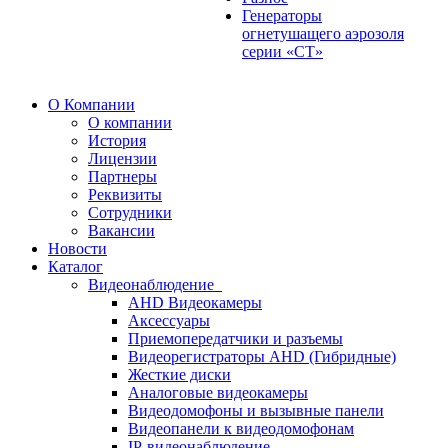
Генераторы
огнетушащего аэрозоля
серии «СТ»
О Компании
О компании
История
Лицензии
Партнеры
Реквизиты
Сотрудники
Вакансии
Новости
Каталог
Видеонаблюдение
AHD Видеокамеры
Аксессуары
Приемопередатчики и разъемы
Видеорегистраторы AHD (Гибридные)
Жесткие диски
Аналоговые видеокамеры
Видеодомофоны и вызывные панели
Видеопанели к видеодомофонам
IP-видеонаблюдение