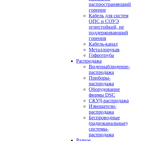
распространяющий
горение
Кабель для систем
ОПС и СОУЭ
огнестойкий, не
поддерживающий
горения
Кабель-канал
Металлорукав
Гофротруба
Распродажа
Видеонаблюдение-
распродажа
Приборы-
распродажа
Оборудование
фирмы DSC
СКУД-распродажа
Извещатели-
распродажа
Беспроводные
(радиоканальные)
системы-
распродажа
Разное