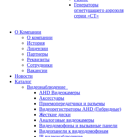
Генераторы
огнетушащего аэрозоля
серии «СТ»
О Компании
О компании
История
Лицензии
Партнеры
Реквизиты
Сотрудники
Вакансии
Новости
Каталог
Видеонаблюдение
AHD Видеокамеры
Аксессуары
Приемопередатчики и разъемы
Видеорегистраторы AHD (Гибридные)
Жесткие диски
Аналоговые видеокамеры
Видеодомофоны и вызывные панели
Видеопанели к видеодомофонам
IP-видеонаблюдение