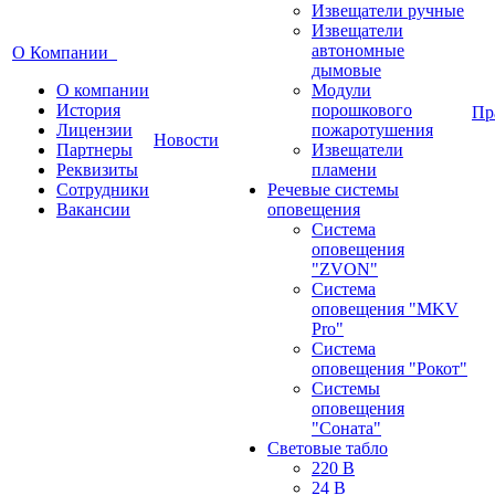
Извещатели ручные
Извещатели
автономные
О Компании
дымовые
О компании
Модули
История
порошкового
Пр
Лицензии
пожаротушения
Новости
Партнеры
Извещатели
Реквизиты
пламени
Сотрудники
Речевые системы
Вакансии
оповещения
Система
оповещения
"ZVON"
Система
оповещения "MKV
Pro"
Система
оповещения "Рокот"
Системы
оповещения
"Соната"
Световые табло
220 В
24 В