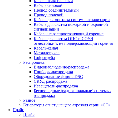
Кабель коаксиальный
Кабель силовой
Провод соединительный
Провод полевой
Кабель для монтажа систем сигнализации
Кабель для систем пожарной и охранной
сигнализации
Кабель не распространяющий горение
Кабель для систем ОПС и СОУЭ
огнестойкий, не поддерживающий горения
Кабель-канал
Металлорукав
Гофротруба
Распродажа
Видеонаблюдение-распродажа
Приборы-распродажа
Оборудование фирмы DSC
СКУД-распродажа
Извещатели-распродажа
Беспроводные (радиоканальные) системы-
распродажа
Разное
Генераторы огнетушащего аэрозоля серии «СТ»
Прайс
Прайс