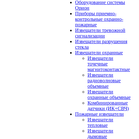
Оборудование системы
Орион
Приборы приемно-
контрольные охранно-
пожарные
Извещатели тревожной
сигнализации
Извещатели разрушения
стекла
Извещатели охранные
Извещатели
точечные
магнитоконтактные
Извещатели
радиоволновые
объемные
Извещатели
охранные объемные
Комбинированные
датчики (ИК+СВЧ)
Пожарные извещатели
Извещатели
тепловые
Извещатели
дымовые