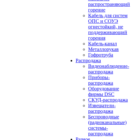
распространяющий
горение
Кабель для систем
ОПС и СОУЭ
огнестойкий, не
поддерживающий
горения
Кабель-канал
Металлорукав
Гофротруба
Распродажа
Видеонаблюдение-
распродажа
Приборы-
распродажа
Оборудование
фирмы DSC
СКУД-распродажа
Извещатели-
распродажа
Беспроводные
(радиоканальные)
системы-
распродажа
Разное