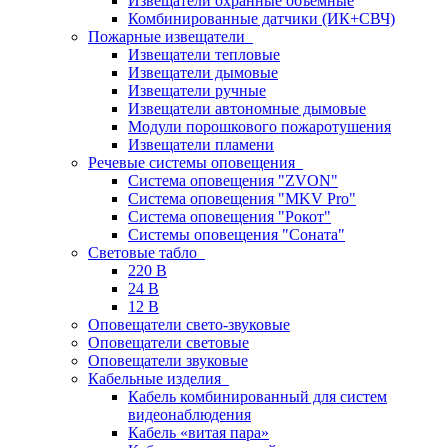
Извещатели охранные объемные
Комбинированные датчики (ИК+СВЧ)
Пожарные извещатели
Извещатели тепловые
Извещатели дымовые
Извещатели ручные
Извещатели автономные дымовые
Модули порошкового пожаротушения
Извещатели пламени
Речевые системы оповещения
Система оповещения "ZVON"
Система оповещения "MKV Pro"
Система оповещения "Рокот"
Системы оповещения "Соната"
Световые табло
220 В
24 В
12 В
Оповещатели свето-звуковые
Оповещатели световые
Оповещатели звуковые
Кабельные изделия
Кабель комбинированный для систем
видеонаблюдения
Кабель «витая пара»