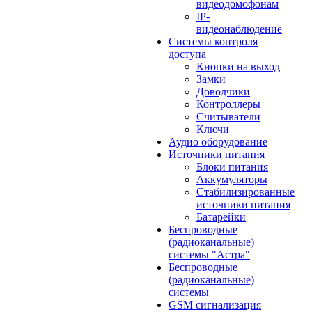
видеодомофонам
IP-
видеонаблюдение
Системы контроля
доступа
Кнопки на выход
Замки
Доводчики
Контроллеры
Считыватели
Ключи
Аудио оборудование
Источники питания
Блоки питания
Аккумуляторы
Стабилизированные
источники питания
Батарейки
Беспроводные
(радиоканальные)
системы "Астра"
Беспроводные
(радиоканальные)
системы
GSM сигнализация