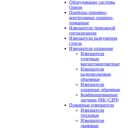
Оборудование системы
Орион
Приборы приемно-
контрольные охранно-
пожарные
Извещатели тревожной
сигнализации
Извещатели разрушения
стекла
Извещатели охранные
Извещатели
точечные
магнитоконтактные
Извещатели
радиоволновые
объемные
Извещатели
охранные объемные
Комбинированные
датчики (ИК+СВЧ)
Пожарные извещатели
Извещатели
тепловые
Извещатели
дымовые