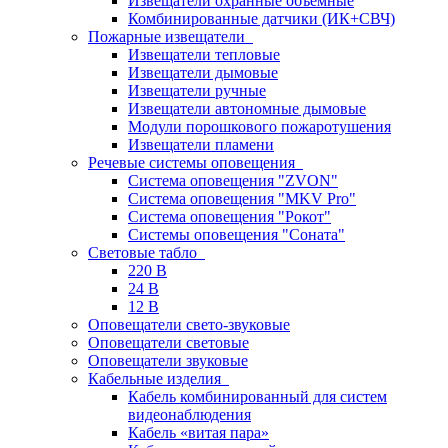
Извещатели охранные объемные
Комбинированные датчики (ИК+СВЧ)
Пожарные извещатели
Извещатели тепловые
Извещатели дымовые
Извещатели ручные
Извещатели автономные дымовые
Модули порошкового пожаротушения
Извещатели пламени
Речевые системы оповещения
Система оповещения "ZVON"
Система оповещения "MKV Pro"
Система оповещения "Рокот"
Системы оповещения "Соната"
Световые табло
220 В
24 В
12 В
Оповещатели свето-звуковые
Оповещатели световые
Оповещатели звуковые
Кабельные изделия
Кабель комбинированный для систем
видеонаблюдения
Кабель «витая пара»