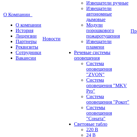
Извещатели ручные
Извещатели
автономные
О Компании
дымовые
О компании
Модули
История
порошкового
Пр
Лицензии
пожаротушения
Новости
Партнеры
Извещатели
Реквизиты
пламени
Сотрудники
Речевые системы
Вакансии
оповещения
Система
оповещения
"ZVON"
Система
оповещения "MKV
Pro"
Система
оповещения "Рокот"
Системы
оповещения
"Соната"
Световые табло
220 В
24 В