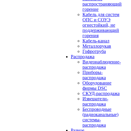
распространяющий
горение
Кабель для систем
ОПС и СОУЭ
огнестойкий, не
поддерживающий
горения
Кабель-канал
Металлорукав
Гофротруба
Распродажа
Видеонаблюдение-
распродажа
Приборы-
распродажа
Оборудование
фирмы DSC
СКУД-распродажа
Извещатели-
распродажа
Беспроводные
(радиоканальные)
системы-
распродажа
Разное