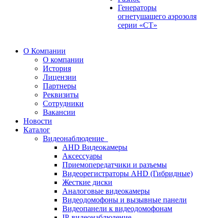
Генераторы
огнетушащего аэрозоля
серии «СТ»
О Компании
О компании
История
Лицензии
Партнеры
Реквизиты
Сотрудники
Вакансии
Новости
Каталог
Видеонаблюдение
AHD Видеокамеры
Аксессуары
Приемопередатчики и разъемы
Видеорегистраторы AHD (Гибридные)
Жесткие диски
Аналоговые видеокамеры
Видеодомофоны и вызывные панели
Видеопанели к видеодомофонам
IP-видеонаблюдение