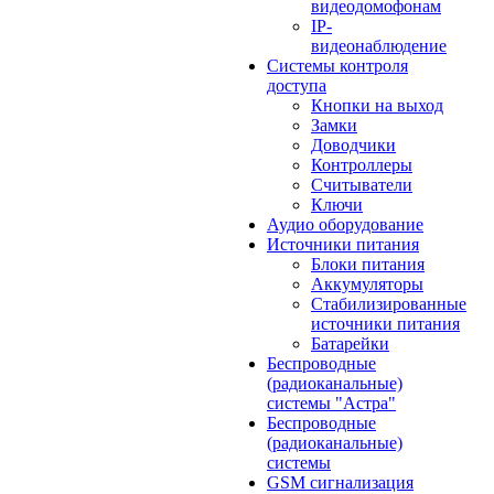
видеодомофонам
IP-
видеонаблюдение
Системы контроля
доступа
Кнопки на выход
Замки
Доводчики
Контроллеры
Считыватели
Ключи
Аудио оборудование
Источники питания
Блоки питания
Аккумуляторы
Стабилизированные
источники питания
Батарейки
Беспроводные
(радиоканальные)
системы "Астра"
Беспроводные
(радиоканальные)
системы
GSM сигнализация