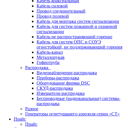
Кабель коаксиальный
Кабель силовой
Провод соединительный
Провод полевой
Кабель для монтажа систем сигнализации
Кабель для систем пожарной и охранной
сигнализации
Кабель не распространяющий горение
Кабель для систем ОПС и СОУЭ
огнестойкий, не поддерживающий горения
Кабель-канал
Металлорукав
Гофротруба
Распродажа
Видеонаблюдение-распродажа
Приборы-распродажа
Оборудование фирмы DSC
СКУД-распродажа
Извещатели-распродажа
Беспроводные (радиоканальные) системы-
распродажа
Разное
Генераторы огнетушащего аэрозоля серии «СТ»
Прайс
Прайс